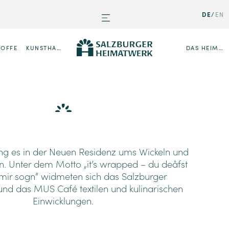
DE
EN
TOFFE
KUNSTHANDWERK
DAS HEIMATWERK
ng es in der Neuen Residenz ums Wickeln und
rn.
Unter dem Motto „it’s wrapped – du deåfst
 mir sogn“ widmeten sich das Salzburger
nd das MUS Café textilen und kulinarischen
Einwicklungen.