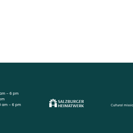
 am – 6 pm
 pm
0 am – 6 pm
Cultural missi