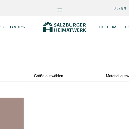
DE
EN
CS
HANDICRAFTS
THE HEIMATWERK
C