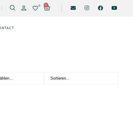
0
0
ONTACT