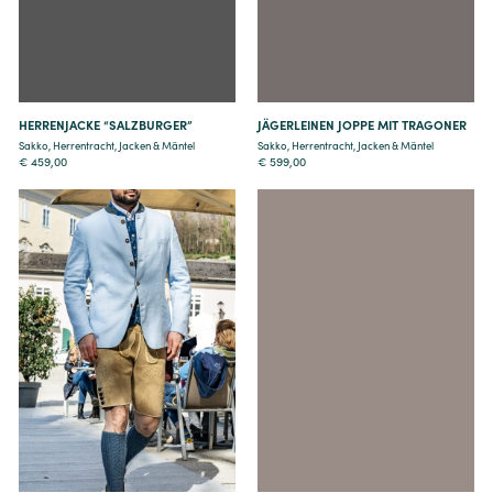
HERRENJACKE “SALZBURGER”
JÄGERLEINEN JOPPE MIT TRAGONER
Sakko
,
Herrentracht
,
Jacken & Mäntel
Sakko
,
Herrentracht
,
Jacken & Mäntel
€
459,00
€
599,00
Details
Details