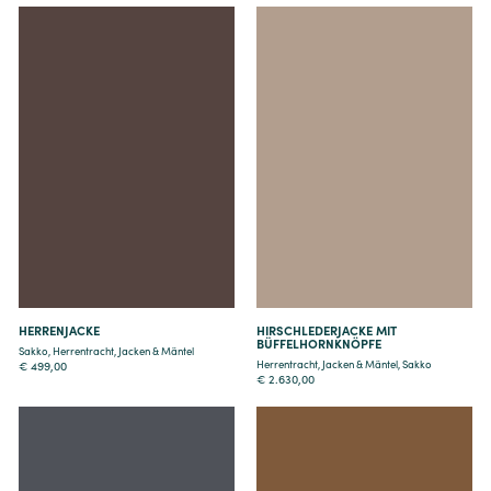
Details
Details
HERRENJACKE
HIRSCHLEDERJACKE MIT
BÜFFELHORNKNÖPFE
Sakko
,
Herrentracht
,
Jacken & Mäntel
Herrentracht
,
Jacken & Mäntel
,
Sakko
€
499,00
€
2.630,00