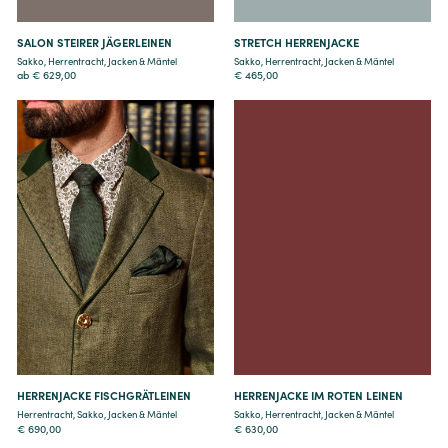
SALON STEIRER JÄGERLEINEN
STRETCH HERRENJACKE
Sakko
,
Herrentracht
,
Jacken & Mäntel
Sakko
,
Herrentracht
,
Jacken & Mäntel
ab
€
629,00
€
465,00
Details
Details
HERRENJACKE FISCHGRÄTLEINEN
HERRENJACKE IM ROTEN LEINEN
Herrentracht
,
Sakko
,
Jacken & Mäntel
Sakko
,
Herrentracht
,
Jacken & Mäntel
€
690,00
€
630,00