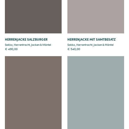
Details
Details
HERRENJACKE SALZBURGER
HERRENJACKE MIT SAMTBESATZ
Sakko
,
Herrentracht
,
Jacken & Mäntel
Sakko
,
Herrentracht
,
Jacken & Mäntel
€
490,00
€
540,00
Details
Details