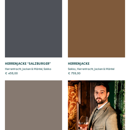
Details
Details
HERRENJACKE “SALZBURGER”
HERRENJACKE
Herrentracht
,
Jacken & Mäntel
,
Sakko
Sakko
,
Herrentracht
,
Jacken & Mäntel
€
459,00
€
759,00
Details
Details