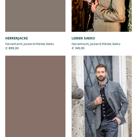
HERRENJACKE
LEINEN SAKKO
Herrentracht
,
Jacken & Mäntel
,
Sakko
Herrentracht
,
Jacken & Mäntel
,
Sakko
€
699,00
€
749,00
Details
Details