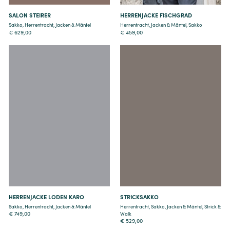
SALON STEIRER
HERRENJACKE FISCHGRAD
Sakko
,
Herrentracht
,
Jacken & Mäntel
Herrentracht
,
Jacken & Mäntel
,
Sakko
€
629,00
€
459,00
Details
Details
HERRENJACKE LODEN KARO
STRICKSAKKO
Sakko
,
Herrentracht
,
Jacken & Mäntel
Herrentracht
,
Sakko
,
Jacken & Mäntel
,
Strick &
€
749,00
Walk
€
529,00