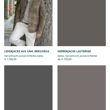
Details
Details
LEDERJACKE AUS SÄM. BERGZIEGE
HERRENJACKE LAUTERSEE
Herrentracht
,
Jacken & Mäntel
,
Sakko
Sakko
,
Herrentracht
,
Jacken & Mäntel
€
1.799,00
ab
€
779,00
Details
Details