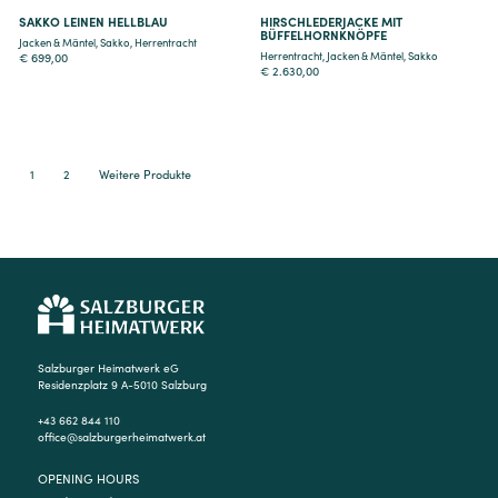
SAKKO LEINEN HELLBLAU
HIRSCHLEDERJACKE MIT
BÜFFELHORNKNÖPFE
Jacken & Mäntel
,
Sakko
,
Herrentracht
Herrentracht
,
Jacken & Mäntel
,
Sakko
€
699,00
€
2.630,00
1
2
Weitere Produkte
Salzburger Heimatwerk eG
Residenzplatz 9 A-5010 Salzburg
+43 662 844 110
office@salzburgerheimatwerk.at
OPENING HOURS