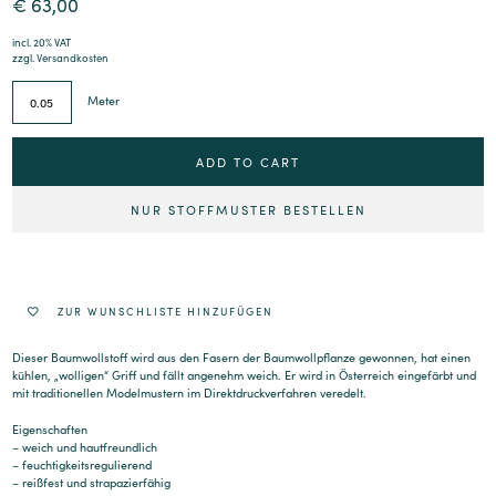
€
63,00
incl. 20% VAT
zzgl.
Versandkosten
Meter
ADD TO CART
NUR STOFFMUSTER BESTELLEN
Alternative:
ZUR WUNSCHLISTE HINZUFÜGEN
Dieser Baumwollstoff wird aus den Fasern der Baumwollpflanze gewonnen, hat einen
kühlen, „wolligen“ Griff und fällt angenehm weich. Er wird in Österreich eingefärbt und
mit traditionellen Modelmustern im Direktdruckverfahren veredelt.
Eigenschaften
– weich und hautfreundlich
– feuchtigkeitsregulierend
– reißfest und strapazierfähig