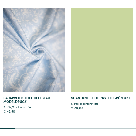
Details
Details
BAUMWOLLSTOFF HELLBLAU
SHANTUNGSEIDE PASTELLGRÜN UNI
MODELDRUCK
Stoffe
,
Trachtenstoffe
Stoffe
,
Trachtenstoffe
€
89,00
€
45,50
2
3
4
5
6
7
8
9