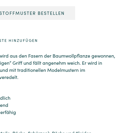
STOFFMUSTER BESTELLEN
STE HINZUFÜGEN
 wird aus den Fasern der Baumwollpflanze gewonnen,
ligen“ Griff und fällt angenehm weich. Er wird in
 und mit traditionellen Modelmustern im
veredelt.
dlich
rend
ierfähig
rteile, Röcke, Schürzen), Röcke und Kleider.