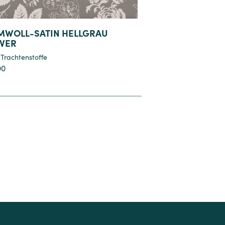
MWOLL-SATIN HELLGRAU
REINSEIDENBROK
VER
Stoffe
,
Trachtenstoffe
,
Trachtenstoffe
€
119,00
90
8