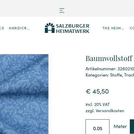
CS
HANDICRAFTS
THE HEIMATWERK
C
Baumwollstoff
Artikelnummer: 326021
Kategorien:
Stoffe
,
Trac
€
45,50
incl. 20% VAT
zzgl.
Versandkosten
Meter