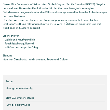
Dieser Bio-Baumwollstoff ist mit dem Global Organic Textile Standard (GOTS) Siegel –
dem weltweit führenden Qualitätslabel für Textilien aus biologisch erzeugten
Naturfasern – ausgezeichnet und erfüllt somit strenge umwelttechnische Anforderungen
und Sozialkriterien.
Der Stoff wird aus den Fasern der Baumwollpflanze gewonnen, hat einen kühlen,
„wolligen“ Griff und fällt angenehm weich. Er wird in Österreich eingefärbt und mit
traditionellen Mustern bedruckt.
Eigenschaften
– weich und hautfreundlich
– feuchtigkeitsregulierend
– reißfest und strapazierfähig
Eignung
Ideal für Dirndlröcke- und schürzen, Röcke und Kleider.
Farbe
blau
,
grün
,
mehrfarbig
Stoff-Zusammensetzung
100% Bio-Baumwolle