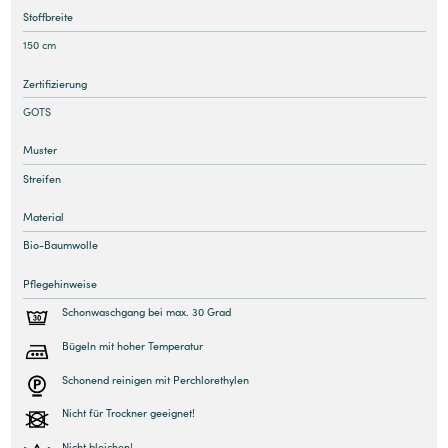
Stoffbreite
150 cm
Zertifizierung
GOTS
Muster
Streifen
Material
Bio-Baumwolle
Pflegehinweise
Schonwaschgang bei max. 30 Grad
Bügeln mit hoher Temperatur
Schonend reinigen mit Perchlorethylen
Nicht für Trockner geeignet!
Nicht bleichen!