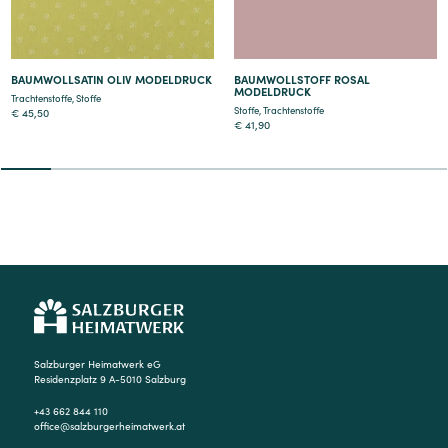
BAUMWOLLSATIN OLIV MODELDRUCK
BAUMWOLLSTOFF ROSAL
MODELDRUCK
Trachtenstoffe
,
Stoffe
Stoffe
,
Trachtenstoffe
€
45,50
€
41,90
2
3
4
5
6
7
8
9
Salzburger Heimatwerk eG
Residenzplatz 9 A-5010 Salzburg
+43 662 844 110
office@salzburgerheimatwerk.at