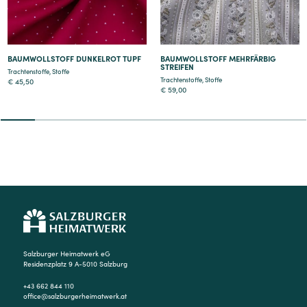
BAUMWOLLSTOFF DUNKELROT TUPF
BAUMWOLLSTOFF MEHRFÄRBIG
STREIFEN
Trachtenstoffe
,
Stoffe
Trachtenstoffe
,
Stoffe
€
45,50
€
59,00
2
3
4
5
6
7
8
9
Salzburger Heimatwerk eG
Residenzplatz 9 A-5010 Salzburg
+43 662 844 110
office@salzburgerheimatwerk.at