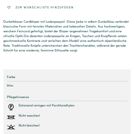
ZUR WUNSCHLISTE HINZUFÜGEN
Dunkelblauer Cordblazer mit Lodenpaspoil. Diese Jacke in edlem Dunkelblau verbindet
klassische Form mit feinsten Materialien und liebevollen Details. Aus hochwertigem,
weichem Feincord gefertigt, bietet der Blazer angenehmen Tragekomfort und eine
stilvolle Optik.Die dezenten Lodenpaspoile an Kragen, Taschen und Knopfleiste setzen
geschmackvolle Kontraste und verleihen dem Modell eine authentisch alpenländische
Note. Traditionelle Knöpfe unterstreichen den Trachtencharakter, während der gerade
Schnitt für eine moderne, feminine Silhouette sorgt.
Farbe
blau
Pflegehinweise
Schonend reinigen mit Perchlorethylen
Nicht waschen!
Nicht bleichen!