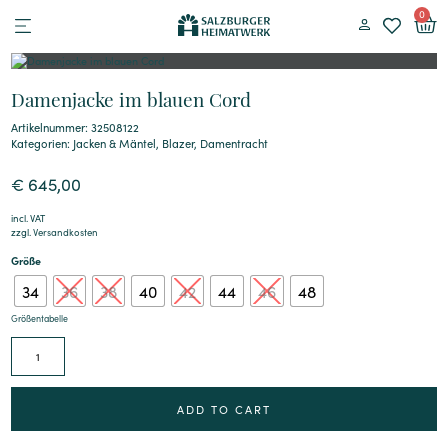
0
Damenjacke im blauen Cord
Artikelnummer: 32508122
Kategorien:
Jacken & Mäntel
,
Blazer
,
Damentracht
€
645,00
incl. VAT
zzgl.
Versandkosten
Größe
34
36
38
40
42
44
46
48
Größentabelle
Alternative:
ADD TO CART