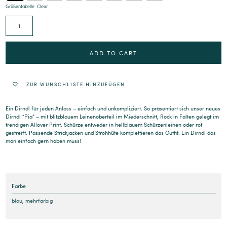
Größentabelle
Clear
Alternative:
ADD TO CART
ZUR WUNSCHLISTE HINZUFÜGEN
Ein Dirndl für jeden Anlass – einfach und unkompliziert. So präsentiert sich unser neues
Dirndl “Pia” – mit blitzblauem Leinenoberteil im Miederschnitt, Rock in Falten gelegt im
trendigen Allover Print. Schürze entweder in hellblauem Schürzenleinen oder rot
gestreift. Passende Strickjacken und Strohhüte komplettieren das Outfit. Ein Dirndl das
man einfach gern haben muss!
Farbe
blau
,
mehrfarbig