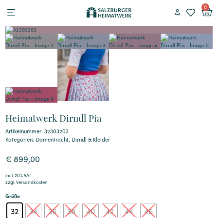
0
Heimatwerk Dirndl Pia
Artikelnummer: 32303203
Kategorien:
Damentracht
,
Dirndl & Kleider
€
899,00
incl. 20% VAT
zzgl.
Versandkosten
Größe
32
34
36
38
40
42
44
46