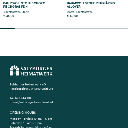
BAUMWOLLSTOFF SCHOKO
BAUMWOLLSTOFF MEHRFÄRBIG
FISCHGRAT FEIN
ALLOVER
Trachtenstoffe
,
Stoffe
Stoffe
,
Trachtenstoffe
€
45,90
€
69,00
2
3
4
5
6
7
8
9
Salzburger Heimatwerk eG
Residenzplatz 9 A-5010 Salzburg
+43 662 844 110
office@salzburgerheimatwerk.at
OPENING HOURS
Monday – Friday: 10 am – 6 pm
Saturday: 10 am – 5 pm
Advent-Saturdays: 10 am – 6 pm