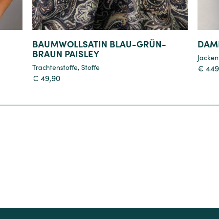
BAUMWOLLSATIN BLAU-GRÜN-
DAM
BRAUN PAISLEY
Jacken
Trachtenstoffe
,
Stoffe
€
449
€
49,90
4
5
6
7