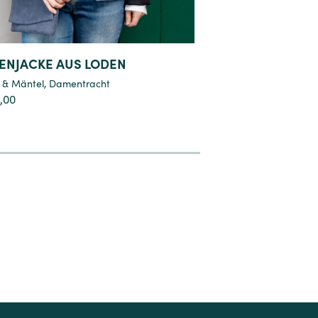
ENJACKE AUS LODEN
REINSEIDEN-HAN
BLAU-ROT MODE
 & Mäntel
,
Damentracht
Stoffe
,
Trachtenstoffe
,00
€
185,90
8