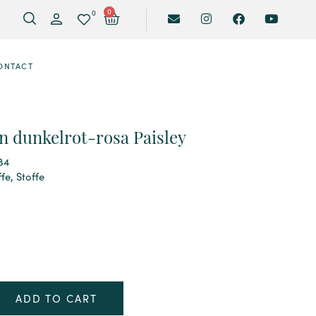
0
0
ONTACT
 dunkelrot-rosa Paisley
84
ffe
,
Stoffe
ADD TO CART