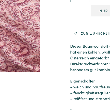
NUR 
Alternative:
ZUR WUNSCHLI
Dieser Baumwollstoff
hat einen kühlen, „wol
Österreich eingefärbt
Direktdruckverfahren v
besonders gut kombin
Eigenschaften
– weich und hautfreun
– feuchtigkeitsregulie
– reißfest und strapaz
Eignung