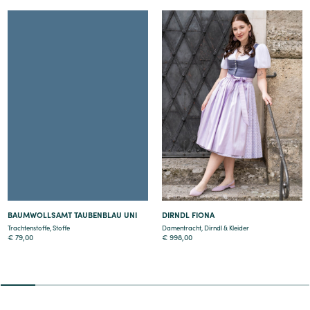
Details
Details
BAUMWOLLSAMT TAUBENBLAU UNI
DIRNDL FIONA
Trachtenstoffe
,
Stoffe
Damentracht
,
Dirndl & Kleider
€
79,00
€
998,00
2
3
4
5
6
7
8
9