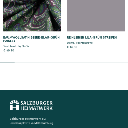
BAUMWOLLSATIN BEERE-BLAU-GRÜN
REINLEINEN LILA-GRÜN STREIFEN
PAISLEY
Stoffe
,
Trachtenstoffe
Trachtenstoffe
,
Stoffe
€
67,50
€
49,90
2
3
4
5
6
7
8
9
Salzburger Heimatwerk eG
Residenzplatz 9 A-5010 Salzburg