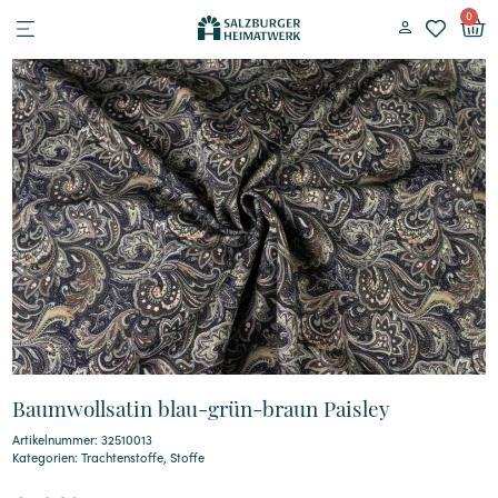
0
Baumwollsatin blau-grün-braun Paisley
Artikelnummer: 32510013
Kategorien:
Trachtenstoffe
,
Stoffe