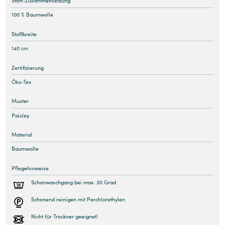
Stoff-Zusammensetzung
100 % Baumwolle
Stoffbreite
140 cm
Zertifizierung
Öko-Tex
Muster
Paisley
Material
Baumwolle
Pflegehinweise
Schonwaschgang bei max. 30 Grad
Schonend reinigen mit Perchlorethylen
Nicht für Trockner geeignet!