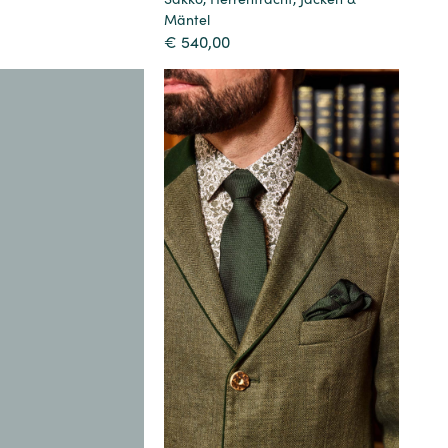
Mäntel
€
540,00
Details
Details