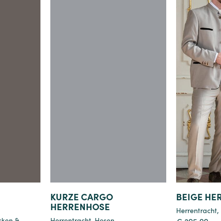
Details
KURZE CARGO
BEIGE HE
HERRENHOSE
Herrentracht
,
cken &
Herrentracht
,
Hosen