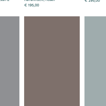
€
295,00
€
195,00
Details