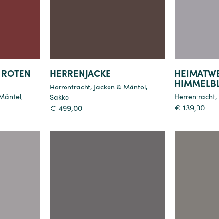
 ROTEN
HERRENJACKE
HEIMATW
HIMMELB
Herrentracht
,
Jacken & Mäntel
,
 Mäntel
,
Herrentracht
,
Sakko
€
139,00
€
499,00