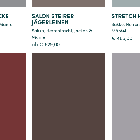
CKE
SALON STEIRER
STRETCH 
JÄGERLEINEN
 Mäntel
Sakko
,
Herren
Sakko
,
Herrentracht
,
Jacken &
Mäntel
Mäntel
€
465,00
ab
€
629,00
Details