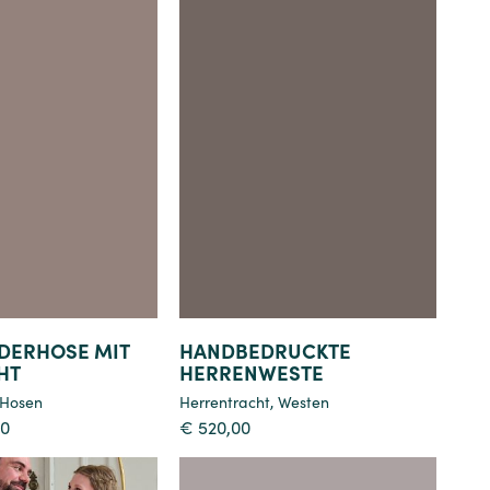
Details
Details
DERHOSE MIT
HANDBEDRUCKTE
HT
HERRENWESTE
Hosen
Herrentracht
,
Westen
00
€
520,00