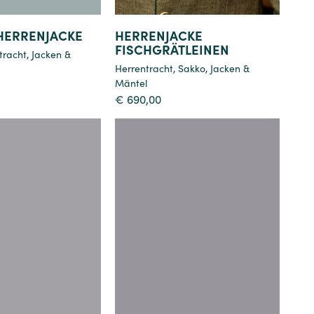
HERRENJACKE
HERRENJACKE
FISCHGRÄTLEINEN
tracht
,
Jacken &
Herrentracht
,
Sakko
,
Jacken &
Mäntel
€
690,00
Details
Details