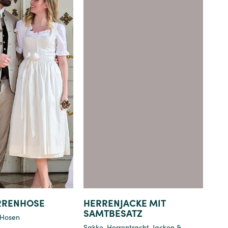
Details
Details
RRENHOSE
HERRENJACKE MIT
SAMTBESATZ
Hosen
Sakko
,
Herrentracht
,
Jacken &