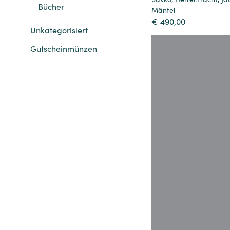
Bücher
Mäntel
€
490,00
Unkategorisiert
Gutscheinmünzen
Details