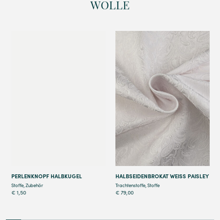
WOLLE
Details
Details
PERLENKNOPF HALBKUGEL
HALBSEIDENBROKAT WEISS PAISLEY
Stoffe
,
Zubehör
Trachtenstoffe
,
Stoffe
€
1,50
€
79,00