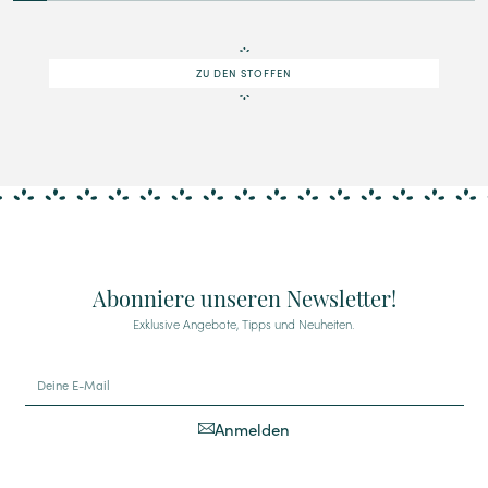
3
4
5
6
7
8
9
10
11
12
13
14
ZU DEN STOFFEN
Abonniere unseren Newsletter!
Exklusive Angebote, Tipps und Neuheiten.
Anmelden
Alternative: