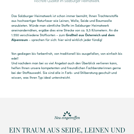
Höchste Qualität im Salzburger Heimatwerk.
Das Salzburger Heimatwerk ist schon immer bemüht, Ihnen Trachtenstoffe
aus hochwertiger Naturfaser wie Leinen, Wolle, Seide und Baumwolle
anzubieten. Würde man sämtliche Stoffe im Salzburger Heimatwerk
aneinandernähen, ergäbe dies eine Strecke von ca. 9,5 Kilometern. An die
1.550 verschiedene Stoffsorten – zum
Großteil aus Österreich und dem
Alpenraum
– sprechen für sich: hier wird wirklich jeder fündig!
Von gediegen bis farbenfroh, von traditionell bis ausgefallen, von einfach bis
edel!
Und nachdem man bei so viel Angebot auch den Überblick verlieren kann,
helfen Ihnen unsere kompetenten und freundlichen Fachberaterinnen gerne
bei der Stoffauswahl. Sie sind alle in Farb- und Stilberatung geschult und
wissen, was Ihren Typ ideal unterstreicht.
Neu eingetroffen
EIN TRAUM AUS SEIDE, LEINEN UND