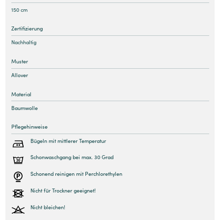
150 cm
Zertifizierung
Nachhaltig
Muster
Allover
Material
Baumwolle
Pflegehinweise
Bügeln mit mittlerer Temperatur
Schonwaschgang bei max. 30 Grad
Schonend reinigen mit Perchlorethylen
Nicht für Trockner geeignet!
Nicht bleichen!