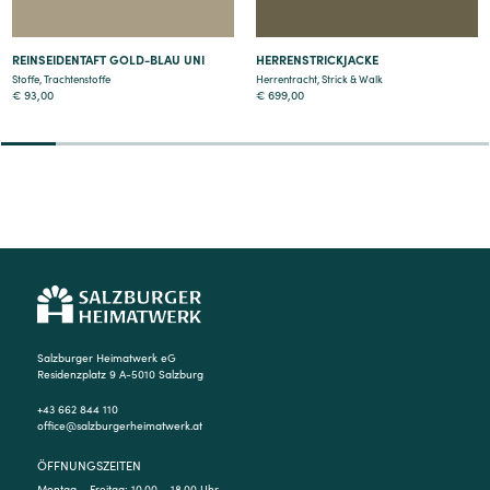
REINSEIDENTAFT GOLD-BLAU UNI
HERRENSTRICKJACKE
Stoffe
,
Trachtenstoffe
Herrentracht
,
Strick & Walk
€
93,00
€
699,00
2
3
4
5
6
7
8
9
Salzburger Heimatwerk eG
Residenzplatz 9 A-5010 Salzburg
+43 662 844 110
office@salzburgerheimatwerk.at
ÖFFNUNGSZEITEN
Montag – Freitag: 10.00 – 18.00 Uhr