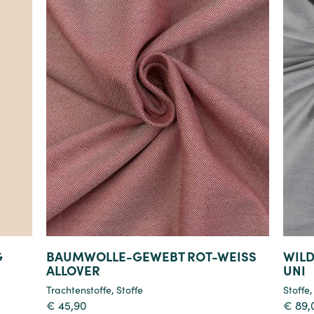
Details
G
BAUMWOLLE-GEWEBT ROT-WEISS A
WILD
LLOVER
UNI
Trachtenstoffe
,
Stoffe
Stoffe
€
45,90
€
89,