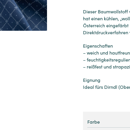
Dieser Baumwollstoff
hat einen kühlen, „wol
Österreich eingefärbt
Direktdruckverfahren 
Eigenschaften
– weich und hautfreun
– feuchtigkeitsregulie
– reißfest und strapaz
Eignung
Ideal fürs Dirndl (Obe
Farbe