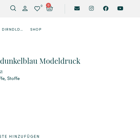
0
0
DIRNDLDESIGNER
SHOP
 dunkelblau Modeldruck
51
ffe
,
Stoffe
STE HINZUFÜGEN