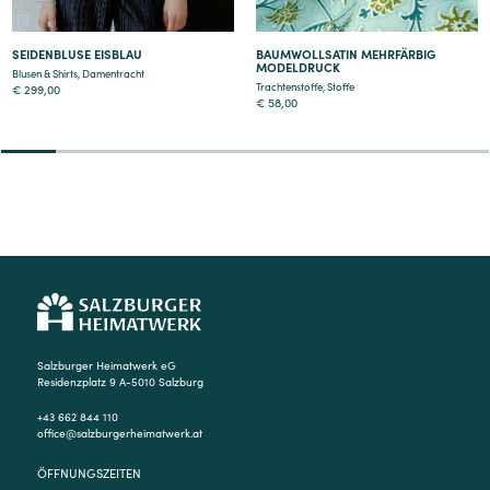
SEIDENBLUSE EISBLAU
BAUMWOLLSATIN MEHRFÄRBIG
MODELDRUCK
Blusen & Shirts
,
Damentracht
Trachtenstoffe
,
Stoffe
€
299,00
€
58,00
2
3
4
5
6
7
8
9
Salzburger Heimatwerk eG
Residenzplatz 9 A-5010 Salzburg
+43 662 844 110
office@salzburgerheimatwerk.at
ÖFFNUNGSZEITEN