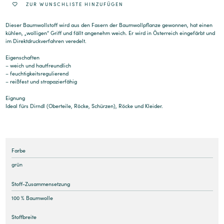
ZUR WUNSCHLISTE HINZUFÜGEN
Dieser Baumwollstoff wird aus den Fasern der Baumwollpflanze gewonnen, hat einen
kühlen, „wolligen“ Griff und fällt angenehm weich. Er wird in Österreich eingefärbt und
im Direktdruckverfahren veredelt.
Eigenschaften
– weich und hautfreundlich
– feuchtigkeitsregulierend
– reißfest und strapazierfähig
Eignung
Ideal fürs Dirndl (Oberteile, Röcke, Schürzen), Röcke und Kleider.
Farbe
grün
Stoff-Zusammensetzung
100 % Baumwolle
Stoffbreite