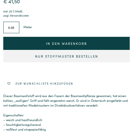
€
41,50
inkl. 20 % MwSt.
zzgl.
Versandkosten
Meter
IN DEN WARENKORB
NUR STOFFMUSTER BESTELLEN
Alternative:
ZUR WUNSCHLISTE HINZUFÜGEN
Dieser Baumwollstoff wird aus den Fasern der Baumwollpflanze gewonnen, hat einen
kühlen, „wolligen“ Griff und fällt angenehm weich. Er wird in Österreich eingefärbt und
mit traditionellen Modelmustern im Direktdruckverfahren veredelt.
Eigenschaften
– weich und hautfreundlich
– feuchtigkeitsregulierend
– reißfest und strapazierfähig