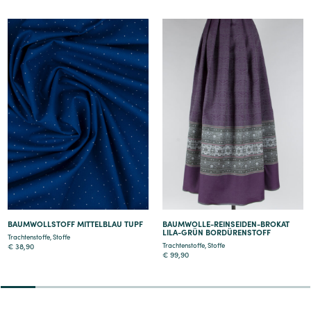
Details
Details
BAUMWOLLSTOFF MITTELBLAU TUPF
BAUMWOLLE-REINSEIDEN-BROKAT
LILA-GRÜN BORDÜRENSTOFF
Trachtenstoffe
,
Stoffe
Trachtenstoffe
,
Stoffe
€
38,90
€
99,90
2
3
4
5
6
7
8
9