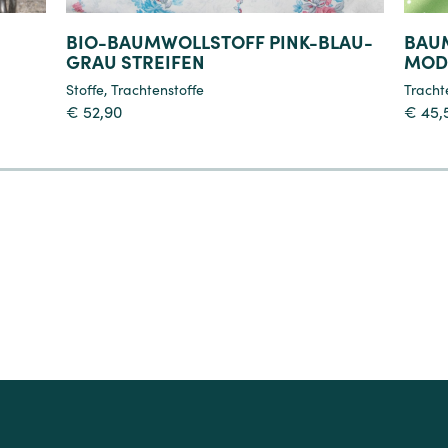
BIO-BAUMWOLLSTOFF PINK-BLAU-
BAU
GRAU STREIFEN
MOD
Stoffe
,
Trachtenstoffe
Tracht
€
52,90
€
45,
4
5
6
7