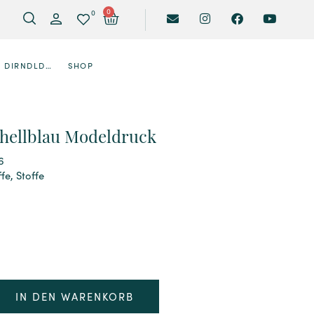
0
0
DIRNDLDESIGNER
SHOP
 hellblau Modeldruck
6
ffe
,
Stoffe
IN DEN WARENKORB