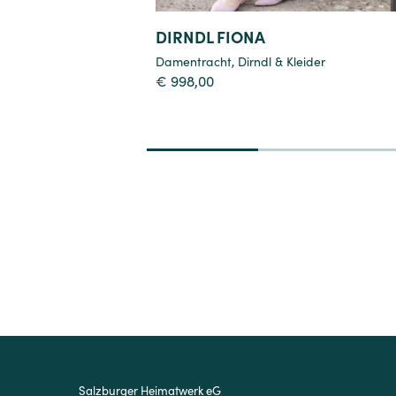
DIRNDL FIONA
Damentracht
,
Dirndl & Kleider
€
998,00
1
2
3
Salzburger Heimatwerk eG