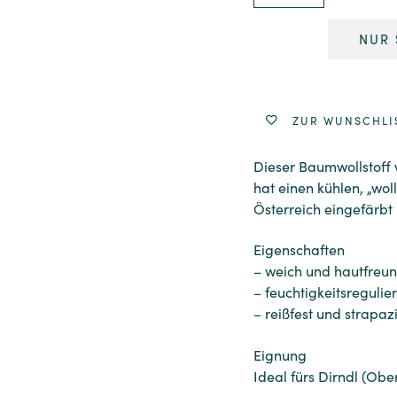
NUR 
Alternative:
ZUR WUNSCHLI
Dieser Baumwollstoff
hat einen kühlen, „wol
Österreich eingefärbt
Eigenschaften
– weich und hautfreun
– feuchtigkeitsregulie
– reißfest und strapaz
Eignung
Ideal fürs Dirndl (Obe