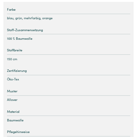
Farbe
blau
,
grün
,
mehrfarbig
,
orange
Stoff-Zusammensetzung
100 % Baumwolle
Stoffbreite
150 cm
Zertifizierung
Öko-Tex
Muster
Allover
Material
Baumwolle
Pflegehinweise