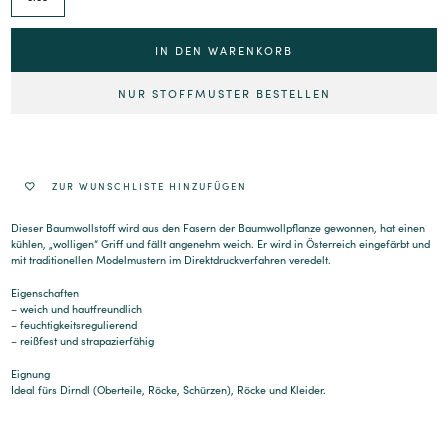
IN DEN WARENKORB
NUR STOFFMUSTER BESTELLEN
Alternative:
ZUR WUNSCHLISTE HINZUFÜGEN
Dieser Baumwollstoff wird aus den Fasern der Baumwollpflanze gewonnen, hat einen
kühlen, „wolligen“ Griff und fällt angenehm weich. Er wird in Österreich eingefärbt und
mit traditionellen Modelmustern im Direktdruckverfahren veredelt.
Eigenschaften
– weich und hautfreundlich
– feuchtigkeitsregulierend
– reißfest und strapazierfähig
Eignung
Ideal fürs Dirndl (Oberteile, Röcke, Schürzen), Röcke und Kleider.