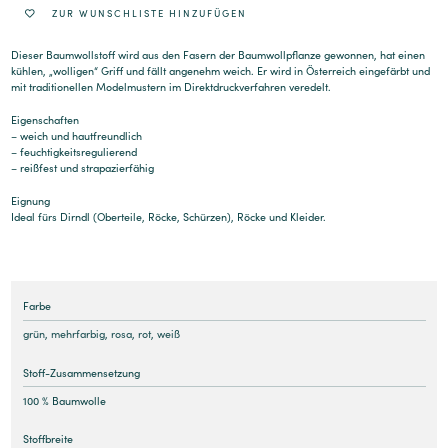
ZUR WUNSCHLISTE HINZUFÜGEN
Dieser Baumwollstoff wird aus den Fasern der Baumwollpflanze gewonnen, hat einen
kühlen, „wolligen“ Griff und fällt angenehm weich. Er wird in Österreich eingefärbt und
mit traditionellen Modelmustern im Direktdruckverfahren veredelt.
Eigenschaften
– weich und hautfreundlich
– feuchtigkeitsregulierend
– reißfest und strapazierfähig
Eignung
Ideal fürs Dirndl (Oberteile, Röcke, Schürzen), Röcke und Kleider.
Farbe
grün
,
mehrfarbig
,
rosa
,
rot
,
weiß
Stoff-Zusammensetzung
100 % Baumwolle
Stoffbreite