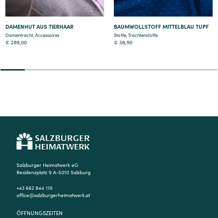
DAMENHUT AUS TIERHAAR
BAUMWOLLSTOFF MITTELBLAU TUPF
Damentracht
,
Accessoires
Stoffe
,
Trachtenstoffe
€
289,00
€
38,90
2
3
4
5
6
7
8
9
Salzburger Heimatwerk eG
Residenzplatz 9 A-5010 Salzburg
+43 662 844 110
office@salzburgerheimatwerk.at
ÖFFNUNGSZEITEN