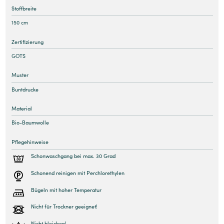
Stoffbreite
150 cm
Zertifizierung
GOTS
Muster
Buntdrucke
Material
Bio-Baumwolle
Pflegehinweise
Schonwaschgang bei max. 30 Grad
Schonend reinigen mit Perchlorethylen
Bügeln mit hoher Temperatur
Nicht für Trockner geeignet!
Nicht bleichen!