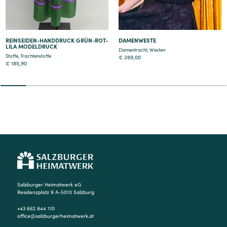
REINSEIDEN-HANDDRUCK GRÜN-ROT-
DAMENWESTE
LILA MODELDRUCK
Damentracht
,
Westen
Stoffe
,
Trachtenstoffe
€
269,00
€
185,90
2
3
4
5
6
7
8
9
Salzburger Heimatwerk eG
Residenzplatz 9 A-5010 Salzburg
+43 662 844 110
office@salzburgerheimatwerk.at