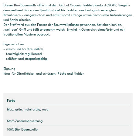
Dieser Bio-Baumwollstoff ist mit dem Global Organic Textile Standard (GOTS) Siegel –
dem weltweit führenden Qualitätslabel für Textilien aus biologisch erzeugten
Naturfasern – ausgezeichnet und erfüllt somit strenge umwelttechnische Anforderungen
und Sozialkriterien.
Der Stoff wird aus den Fasern der Baumwollpflanze gewonnen, hat einen kühlen,
„wolligen“ Griff und fällt angenehm weich. Er wird in Österreich eingefärbt und mit
traditionellen Mustern bedruckt.
Eigenschaften
– weich und hautfreundlich
– feuchtigkeitsregulierend
– reißfest und strapazierfähig
Eignung
Ideal für Dirndlröcke- und schürzen, Röcke und Kleider.
Farbe
blau
,
grün
,
mehrfarbig
,
rosa
Stoff-Zusammensetzung
100% Bio-Baumwolle