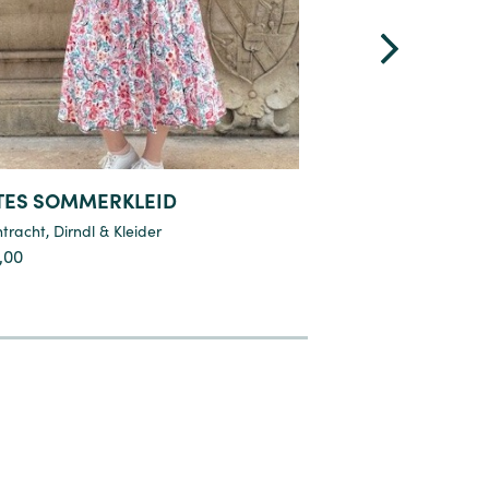
TES SOMMERKLEID
BAUMWOLLSTOF
STREUMUSTER
tracht
,
Dirndl & Kleider
Trachtenstoffe
,
Stoffe
,00
€
45,90
8