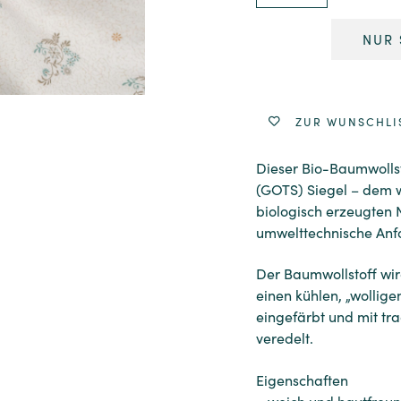
NUR 
Alternative:
ZUR WUNSCHLI
Dieser Bio-Baumwollst
(GOTS) Siegel – dem we
biologisch erzeugten 
umwelttechnische Anfo
Der Baumwollstoff wi
einen kühlen, „wollige
eingefärbt und mit tr
veredelt.
Eigenschaften
– weich und hautfreun