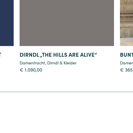
T
DIRNDL „THE HILLS ARE ALIVE“
BUN
Damentracht
,
Dirndl & Kleider
Damen
€
1.090,00
€
365
4
5
6
7