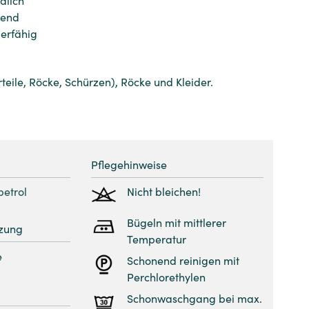
rend
ierfähig
rteile, Röcke, Schürzen), Röcke und Kleider.
Pflegehinweise
petrol
Nicht bleichen!
Bügeln mit mittlerer
zung
Temperatur
e
Schonend reinigen mit
Perchlorethylen
Schonwaschgang bei max.