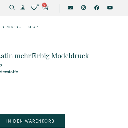
0
0
DIRNDLDESIGNER
SHOP
atin mehrfärbig Modeldruck
82
htenstoffe
IN DEN WARENKORB