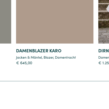
Details
DAMENBLAZER KARO
DIRN
Jacken & Mäntel
,
Blazer
,
Damentracht
Damen
€
645,00
€
1.25
4
5
6
7