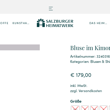
TOFFE
KUNSTHANDWERK
DAS HEIMATWERK
Bluse im Kimon
Artikelnummer: 324031
Kategorien:
Blusen & Shi
€
179,00
inkl. MwSt.
zzgl.
Versandkosten
Größe
XS
S
M
L