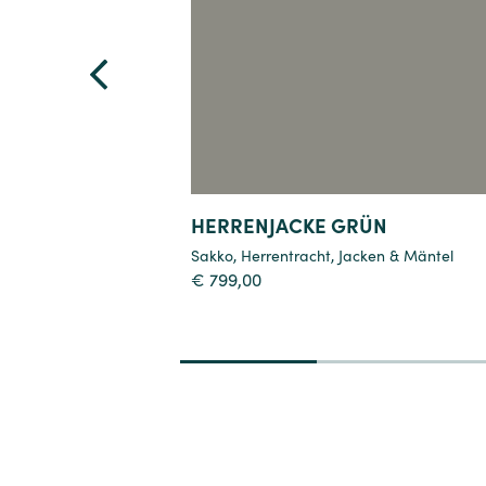
Details
HERRENJACKE GRÜN
Sakko
,
Herrentracht
,
Jacken & Mäntel
€
799,00
1
2
3