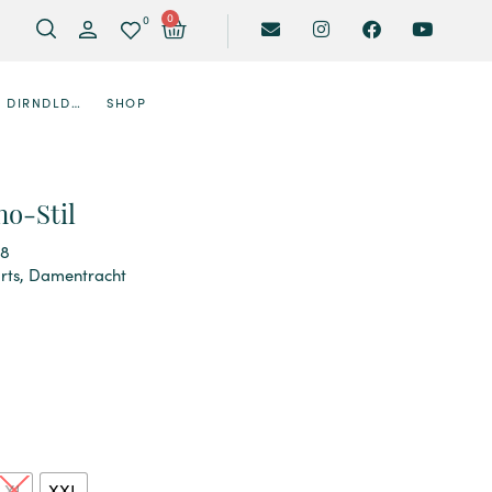
0
0
DIRNDLDESIGNER
SHOP
o-Stil
68
rts
,
Damentracht
XL
XXL