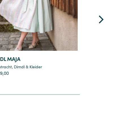
Details
De
DL MAJA
BAUMWOLLSTOFF
tracht
,
Dirndl & Kleider
Trachtenstoffe
,
Stoffe
9,00
€
45,50
8