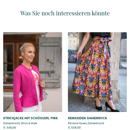
Was Sie noch interessieren könnte
Details
Details
STRICKJACKE MIT SCHÖSSERL PINK
REINSEIDEN DAMENROCK
Damentracht
,
Strick & Walk
Röcke & Hosen
,
Damentracht
€
349,00
€
539,00