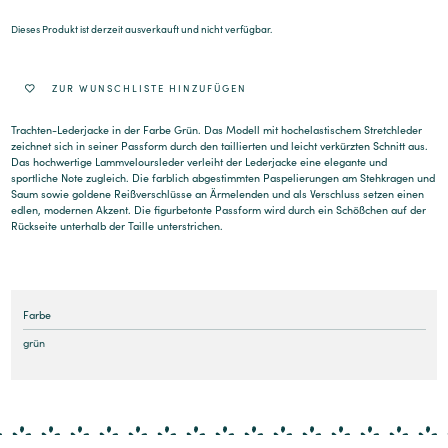
Dieses Produkt ist derzeit ausverkauft und nicht verfügbar.
Alternative:
ZUR WUNSCHLISTE HINZUFÜGEN
Trachten-Lederjacke in der Farbe Grün. Das Modell mit hochelastischem Stretchleder
zeichnet sich in seiner Passform durch den taillierten und leicht verkürzten Schnitt aus.
Das hochwertige Lammveloursleder verleiht der Lederjacke eine elegante und
sportliche Note zugleich. Die farblich abgestimmten Paspelierungen am Stehkragen und
Saum sowie goldene Reißverschlüsse an Ärmelenden und als Verschluss setzen einen
edlen, modernen Akzent. Die figurbetonte Passform wird durch ein Schößchen auf der
Rückseite unterhalb der Taille unterstrichen.
Farbe
grün