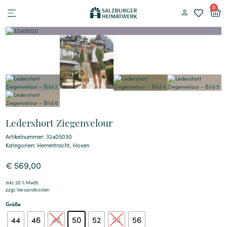
0
Ledershort Ziegenvelour
Artikelnummer: 32405030
Kategorien:
Herrentracht
,
Hosen
€
569,00
inkl. 20 % MwSt.
zzgl.
Versandkosten
Größe
44
46
48
50
52
54
56