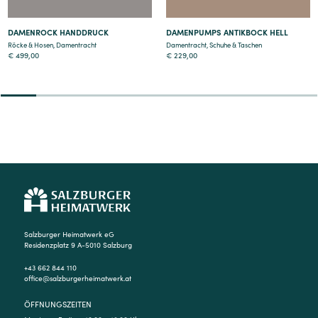
DAMENROCK HANDDRUCK
DAMENPUMPS ANTIKBOCK HELL
Röcke & Hosen
,
Damentracht
Damentracht
,
Schuhe & Taschen
€
499,00
€
229,00
2
3
4
5
6
7
8
9
Salzburger Heimatwerk eG
Residenzplatz 9 A-5010 Salzburg
+43 662 844 110
office@salzburgerheimatwerk.at
ÖFFNUNGSZEITEN