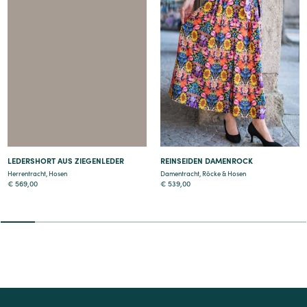
Details
Details
LEDERSHORT AUS ZIEGENLEDER
REINSEIDEN DAMENROCK
Herrentracht
,
Hosen
Damentracht
,
Röcke & Hosen
€
569,00
€
539,00
2
3
4
5
6
7
8
9