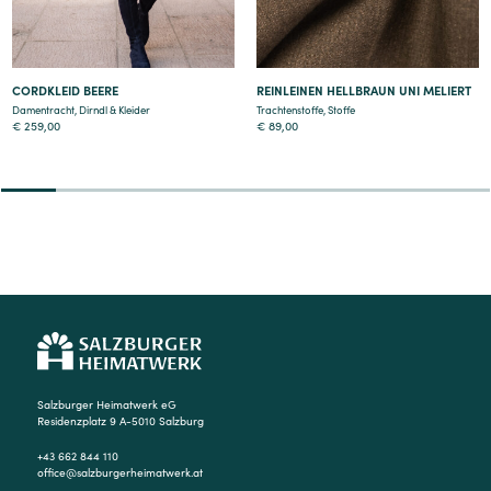
CORDKLEID BEERE
REINLEINEN HELLBRAUN UNI MELIERT
Damentracht
,
Dirndl & Kleider
Trachtenstoffe
,
Stoffe
€
259,00
€
89,00
2
3
4
5
6
7
8
9
Salzburger Heimatwerk eG
Residenzplatz 9 A-5010 Salzburg
+43 662 844 110
office@salzburgerheimatwerk.at