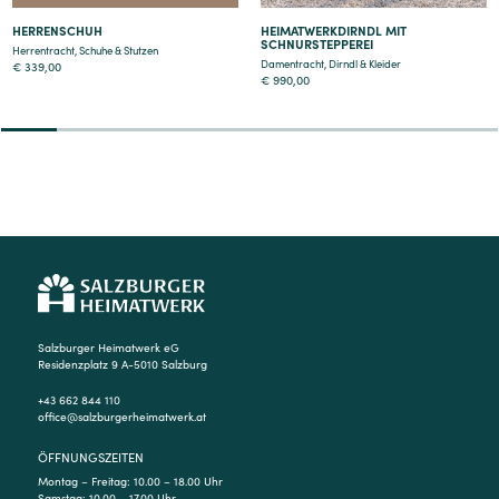
HERRENSCHUH
HEIMATWERKDIRNDL MIT
SCHNURSTEPPEREI
Herrentracht
,
Schuhe & Stutzen
Damentracht
,
Dirndl & Kleider
€
339,00
€
990,00
2
3
4
5
6
7
8
9
Salzburger Heimatwerk eG
Residenzplatz 9 A-5010 Salzburg
+43 662 844 110
office@salzburgerheimatwerk.at
ÖFFNUNGSZEITEN
Montag – Freitag: 10.00 – 18.00 Uhr
Samstag: 10.00 – 17.00 Uhr