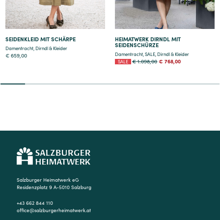
SEIDENKLEID MIT SCHÄRPE
HEIMATWERK DIRNDL MIT
SEIDENSCHÜRZE
Damentracht
,
Dirndl & Kleider
Damentracht
,
SALE
,
Dirndl & Kleider
€
659,00
€
1.098,00
€
768,00
2
3
4
5
6
7
8
9
Salzburger Heimatwerk eG
Residenzplatz 9 A-5010 Salzburg
+43 662 844 110
office@salzburgerheimatwerk.at