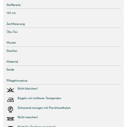
Stoffbreite
150 cm
Zertifizierung
Öko-Tex
Muster
Streifen
Material
Seide
Pflegehinweise
Nicht bleichen!
Bügeln mit mittlerer Temperatur
Schonend reinigen mit Perchlorethylen
Nicht waschen!
Nicht für Trockner geeignet!