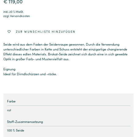
€
119,00
inkl. 20 % MwSt.
zzgl.
Versandkosten
ZUR WUNSCHLISTE HINZUFÜGEN
Seide wird aus dem Faden der Seidenraupe gewonnen. Durch die Verwendung
unterschiedlicher Farben in Kette und Schuss entsteht der einzigartige changierende
Effekt dieses edlen Materials. Brokat-Seide zeichnet sich durch eine in sich gewebte
Optik in großer Farb- und Mustervielfalt aus.
Eignung
Ideal für Dirndlschürzen und -röcke.
Farbe
rot
Stoff-Zusammensetzung
100 % Seide