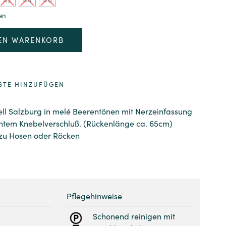
en
Alternative:
DEN WARENKORB
STE HINZUFÜGEN
ell Salzburg in melé Beerentönen mit Nerzeinfassung
tem Knebelverschluß. (Rückenlänge ca. 65cm)
 zu Hosen oder Röcken
Pflegehinweise
Schonend reinigen mit