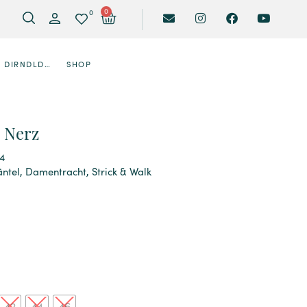
0
0
DIRNDLDESIGNER
SHOP
t Nerz
4
ntel
,
Damentracht
,
Strick & Walk
42
44
46