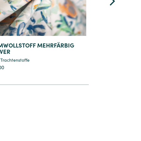
MWOLLSTOFF MEHRFÄRBIG
BAUMWOLLSTOFF
VER
STREUMUSTER
,
Trachtenstoffe
Stoffe
,
Trachtenstoffe
00
€
45,90
8