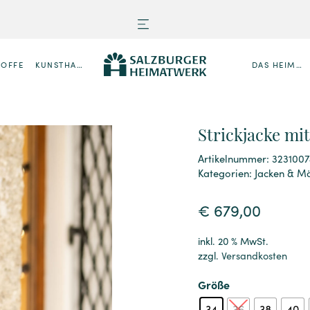
TOFFE
KUNSTHANDWERK
DAS HEIMATWERK
Strickjacke mi
Artikelnummer: 3231007
Kategorien:
Jacken & Mä
€
679,00
inkl. 20 % MwSt.
zzgl.
Versandkosten
Größe
34
36
38
40