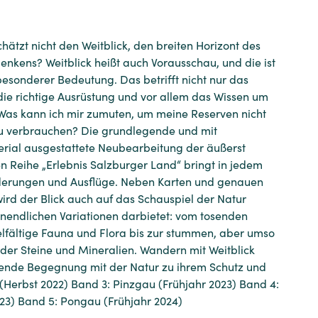
ätzt nicht den Weitblick, den breiten Horizont des
enkens? Weitblick heißt auch Vorausschau, und die ist
esonderer Bedeutung. Das betrifft nicht nur das
die richtige Ausrüstung und vor allem das Wissen um
 Was kann ich mir zumuten, um meine Reserven nicht
zu verbrauchen? Die grundlegende und mit
rial ausgestattete Neubearbeitung der äußerst
n Reihe „Erlebnis Salzburger Land“ bringt in jedem
erungen und Ausflüge. Neben Karten und genauen
d der Blick auch auf das Schauspiel der Natur
 unendlichen Variationen darbietet: vom tosenden
ielfältige Fauna und Flora bis zur stummen, aber umso
 der Steine und Mineralien. Wandern mit Weitblick
zende Begegnung mit der Natur zu ihrem Schutz und
(Herbst 2022) Band 3: Pinzgau (Frühjahr 2023) Band 4:
23) Band 5: Pongau (Frühjahr 2024)