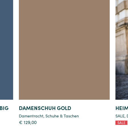
Details
BIG
DAMENSCHUH GOLD
HEI
Damentracht
,
Schuhe & Taschen
SALE
,
€
129,00