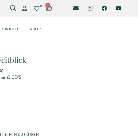
0
0
DIRNDLDESIGNER
SHOP
eitblick
50
her & CD'S
STE HINZUFÜGEN