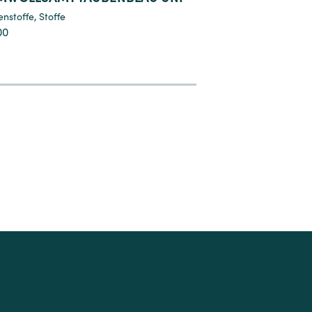
enstoffe
,
Stoffe
Stoffe
,
Trachtenstoffe
00
€
119,00
8