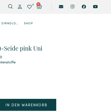
0
0
DIRNDLDESIGNER
SHOP
-Seide pink Uni
90
htenstoffe
IN DEN WARENKORB