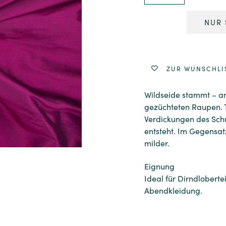
NUR 
Alternative:
ZUR WUNSCHLI
Wildseide stammt – an
gezüchteten Raupen. T
Verdickungen des Schu
entsteht. Im Gegensat
milder.
Eignung
Ideal für Dirndloberte
Abendkleidung.