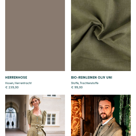
Details
Details
HERRENHOSE
BIO-REINLEINEN OLIV UNI
Hosen
,
Herrentracht
Stoffe
,
Trachtenstoffe
€
239,00
€
99,00