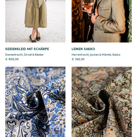
Details
Details
SEIDENKLEID MIT SCHÄRPE
LEINEN SAKKO
Damentracht
,
Dirndl & Kleider
Herrentracht
,
Jacken & Mäntel
,
Sakko
€
659,00
€
749,00
Details
Details