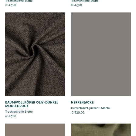
Trachtenstoffe
,
Stoffe
Trachtenstoffe
,
Stoffe
€
47,90
€
47,90
Details
Details
BAUMWOLLKÖPER OLIV-DUNKEL
HERRENJACKE
MODELDRUCK
Herrentracht
,
Jacken & Mäntel
Trachtenstoffe
,
Stoffe
€
529,00
€
47,90