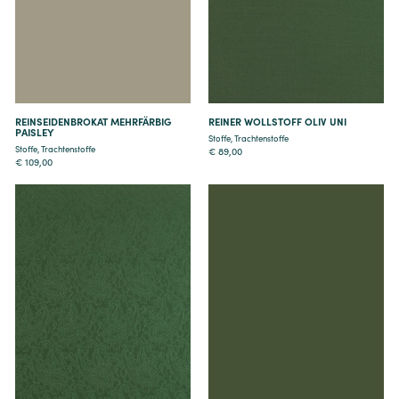
Details
Details
REINSEIDENBROKAT MEHRFÄRBIG
REINER WOLLSTOFF OLIV UNI
PAISLEY
Stoffe
,
Trachtenstoffe
Stoffe
,
Trachtenstoffe
€
89,00
€
109,00
Details
Details