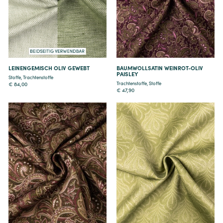
Details
Details
LEINENGEMISCH OLIV GEWEBT
BAUMWOLLSATIN WEINROT-OLIV
PAISLEY
Stoffe
,
Trachtenstoffe
Trachtenstoffe
,
Stoffe
€
84,00
€
47,90
Details
Details