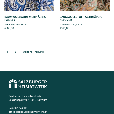
BAUMWOLLSATIN MEHRFÄRBIG
BAUMWOLLSTOFF MEHRFÄRBIG
PAISLEY
ALLOVER
Trachtenstoffe
,
Stoffe
Trachtenstoffe
,
Stoffe
€
66,00
€
66,00
1
2
Weitere Produkte
Salzburger Heimatwerk eG
Residenzplatz 9 A-5010 Salzburg
+43 662 844 110
office@salzburgerheimatwerk.at