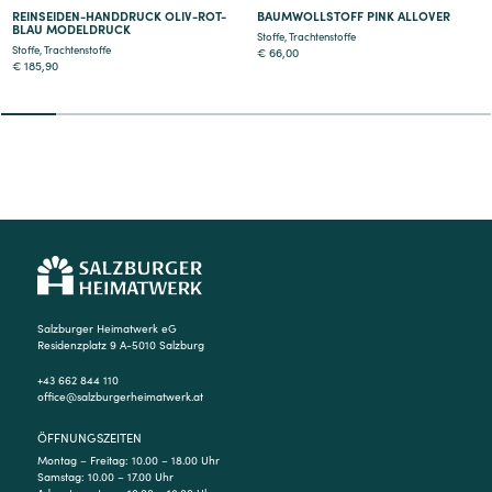
REINSEIDEN-HANDDRUCK OLIV-ROT-
BAUMWOLLSTOFF PINK ALLOVER
BLAU MODELDRUCK
Stoffe
,
Trachtenstoffe
Stoffe
,
Trachtenstoffe
€
66,00
€
185,90
2
3
4
5
6
7
8
9
Salzburger Heimatwerk eG
Residenzplatz 9 A-5010 Salzburg
+43 662 844 110
office@salzburgerheimatwerk.at
ÖFFNUNGSZEITEN
Montag – Freitag: 10.00 – 18.00 Uhr
Samstag: 10.00 – 17.00 Uhr