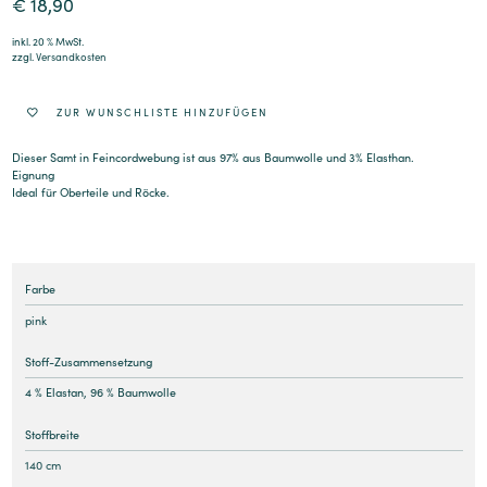
€
18,90
inkl. 20 % MwSt.
zzgl.
Versandkosten
ZUR WUNSCHLISTE HINZUFÜGEN
Dieser Samt in Feincordwebung ist aus 97% aus Baumwolle und 3% Elasthan.
Eignung
Ideal für Oberteile und Röcke.
Farbe
pink
Stoff-Zusammensetzung
4 % Elastan, 96 % Baumwolle
Stoffbreite
140 cm