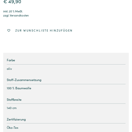
€
49,90
inkl. 20 % MwSt.
zzgl.
Versandkosten
ZUR WUNSCHLISTE HINZUFÜGEN
Farbe
oliv
Stoff-Zusammensetzung
100 % Baumwolle
Stoffbreite
140 cm
Zertifizierung
Öko-Tex