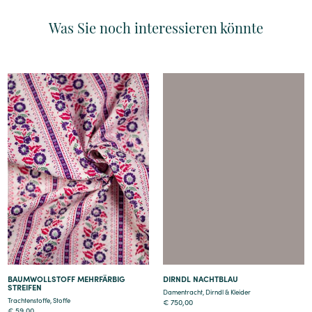
Was Sie noch interessieren könnte
Details
Details
BAUMWOLLSTOFF MEHRFÄRBIG
DIRNDL NACHTBLAU
STREIFEN
Damentracht
,
Dirndl & Kleider
Trachtenstoffe
,
Stoffe
€
750,00
€
59,00