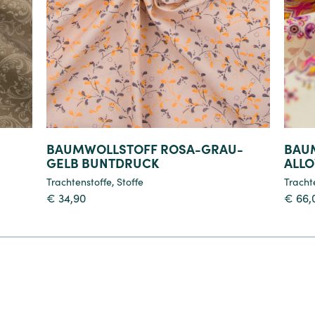
Details
BAUMWOLLSTOFF ROSA-GRAU-
BAU
GELB BUNTDRUCK
ALLO
Trachtenstoffe
,
Stoffe
Tracht
€
34,90
€
66,
4
5
6
7