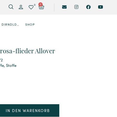
0
0
DIRNDLDESIGNER
SHOP
rosa-flieder Allover
72
ffe
,
Stoffe
IN DEN WARENKORB