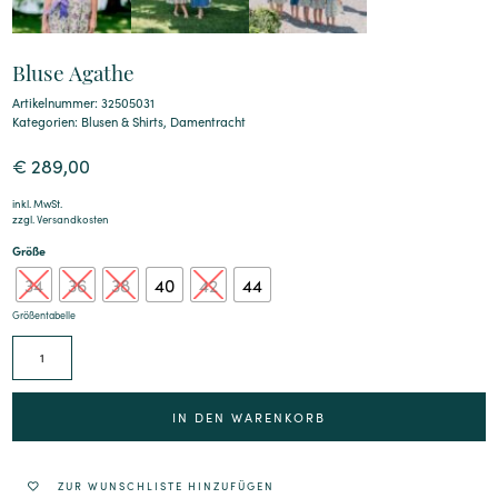
Bluse Agathe
Artikelnummer: 32505031
Kategorien:
Blusen & Shirts
,
Damentracht
€
289,00
inkl. MwSt.
zzgl.
Versandkosten
Größe
34
36
38
40
42
44
Größentabelle
Alternative:
IN DEN WARENKORB
ZUR WUNSCHLISTE HINZUFÜGEN