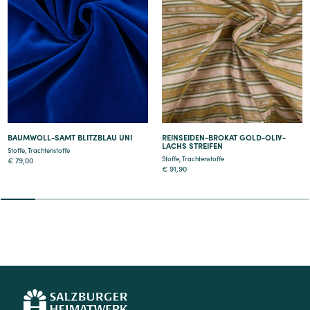
Details
Details
BAUMWOLL-SAMT BLITZBLAU UNI
REINSEIDEN-BROKAT GOLD-OLIV-
LACHS STREIFEN
Stoffe
,
Trachtenstoffe
Stoffe
,
Trachtenstoffe
€
79,00
€
91,90
2
3
4
5
6
7
8
9