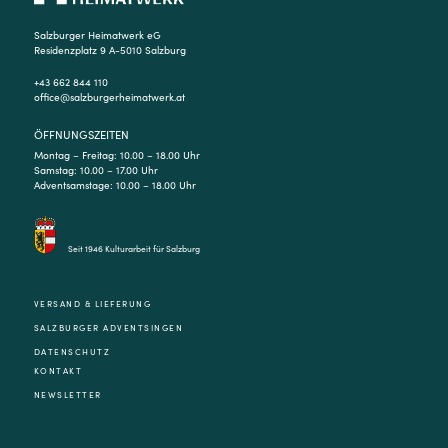
Salzburger Heimatwerk eG
Residenzplatz 9 A-5010 Salzburg
+43 662 844 110
office@salzburgerheimatwerk.at
ÖFFNUNGSZEITEN
Montag – Freitag: 10.00 – 18.00 Uhr
Samstag: 10.00 – 17.00 Uhr
Adventsamstage: 10.00 – 18.00 Uhr
Seit 1946 Kulturarbeit für Salzburg
VERSAND & LIEFERUNG
SALZBURGER ADVENTSINGEN
DATENSCHUTZ
KONTAKT
NEWSLETTER